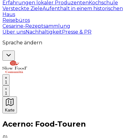
Erfahrungen lokaler Produzenten
Kochschule
Versteckte Ziele
Aufenthalt in einem historischen
Haus
Reisebüros
Cesarine-Rezeptsammlung
Über uns
Nachhaltigkeit
Presse & PR
Sprache ändern
1
1
Karte
Unvergessliche kulinarische Erlebnisse: Gastronomis
Acerno: Food-Touren
(
1
)