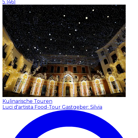
5
(
46
)
Kulinarische Touren
Luci d'artista Food-Tour
Gastgeber: Silvia