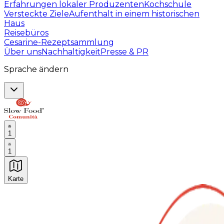
Erfahrungen lokaler Produzenten
Kochschule
Versteckte Ziele
Aufenthalt in einem historischen
Haus
Reisebüros
Cesarine-Rezeptsammlung
Über uns
Nachhaltigkeit
Presse & PR
Sprache ändern
1
1
Karte
Unvergessliche kulinarische Erlebnisse: Gastronomis