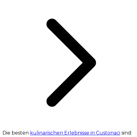
Die besten
kulinarischen Erlebnisse in Custonaci
sind:
Ein unvergessliches Erlebnis: „Abendessen bei
Sonnenuntergang im Weinberg“
Alle anzeigen
Was sind die besten Food-Touren in
Custonaci?