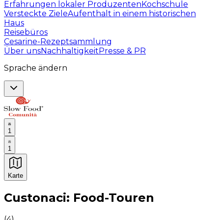
Erfahrungen lokaler Produzenten
Kochschule
Versteckte Ziele
Aufenthalt in einem historischen
Haus
Reisebüros
Cesarine-Rezeptsammlung
Über uns
Nachhaltigkeit
Presse & PR
Sprache ändern
1
1
Karte
Unvergessliche kulinarische Erlebnisse: Gastronomis
Custonaci: Food-Touren
(
4
)