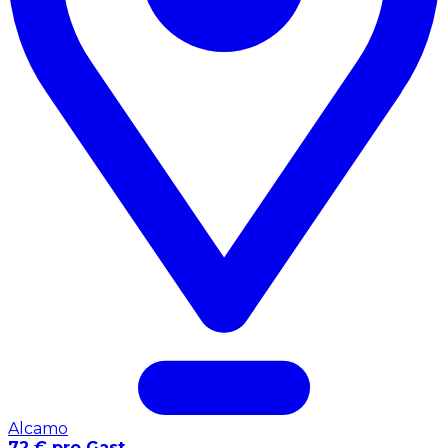
Alcamo
72 € pro Gast
Gemeinsames Erlebnis
FAQ
Was sind die besten Kochkurse in
Custonaci?