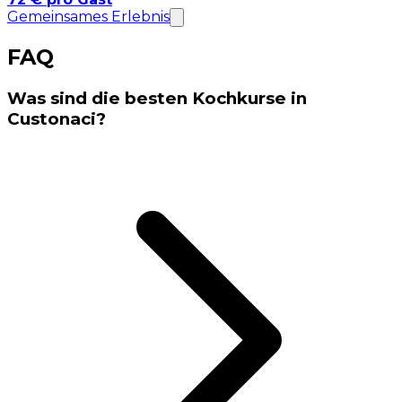
Die besten
Kochkurse in Custonaci
sind:
Hausgemachte Pasta Busiata mit Pesto
Trapanese
Sizilianische Cannoli und Busiate alla trapanese
im Haus am Meer