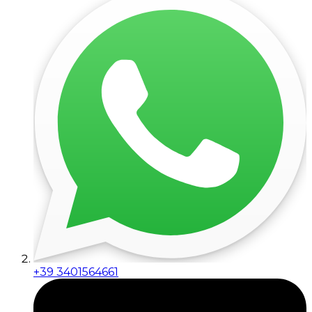
+39 3401564661