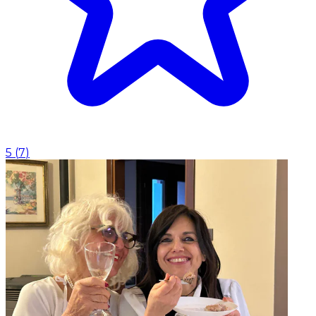
5
(
7
)