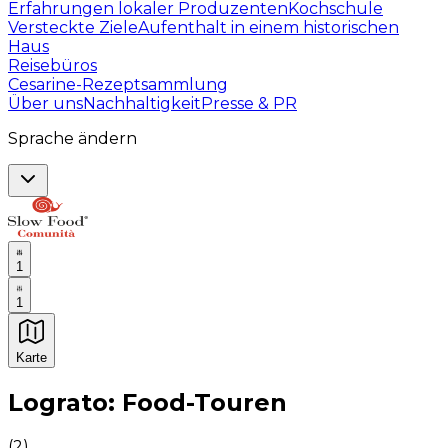
Erfahrungen lokaler Produzenten
Kochschule
Versteckte Ziele
Aufenthalt in einem historischen
Haus
Reisebüros
Cesarine-Rezeptsammlung
Über uns
Nachhaltigkeit
Presse & PR
Sprache ändern
1
1
Karte
Unvergessliche kulinarische Erlebnisse: Gastronomis
Lograto: Food-Touren
(
2
)