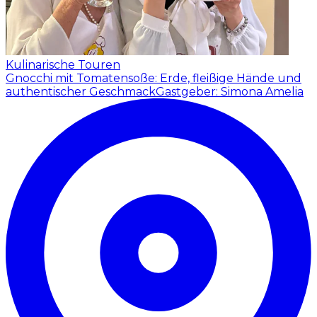
Kulinarische Touren
Gnocchi mit Tomatensoße: Erde, fleißige Hände und
authentischer Geschmack
Gastgeber: Simona Amelia