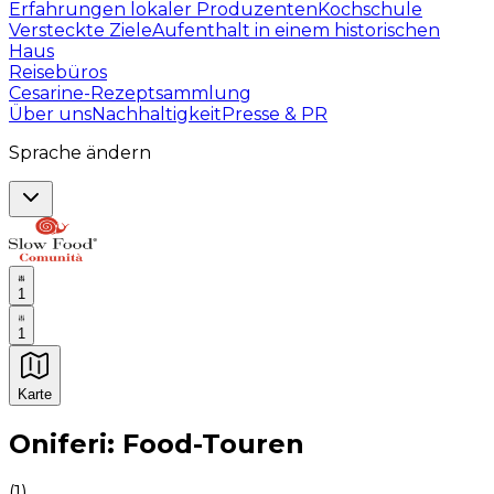
Erfahrungen lokaler Produzenten
Kochschule
Versteckte Ziele
Aufenthalt in einem historischen
Haus
Reisebüros
Cesarine-Rezeptsammlung
Über uns
Nachhaltigkeit
Presse & PR
Sprache ändern
1
1
Karte
Unvergessliche kulinarische Erlebnisse: Gastronomis
Oniferi: Food-Touren
(
1
)