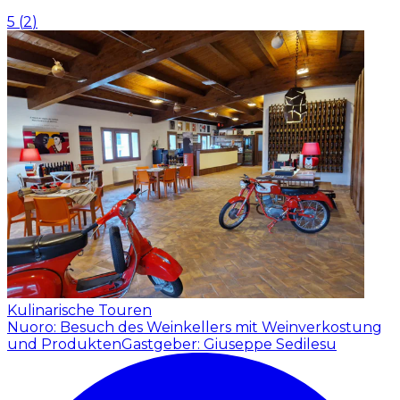
5
(
2
)
Kulinarische Touren
Nuoro: Besuch des Weinkellers mit Weinverkostung
und Produkten
Gastgeber: Giuseppe Sedilesu