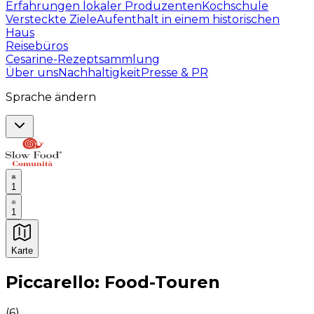
Erfahrungen lokaler Produzenten
Kochschule
Versteckte Ziele
Aufenthalt in einem historischen
Haus
Reisebüros
Cesarine-Rezeptsammlung
Über uns
Nachhaltigkeit
Presse & PR
Sprache ändern
1
1
Karte
Unvergessliche kulinarische Erlebnisse: Gastronomis
Piccarello: Food-Touren
(
6
)