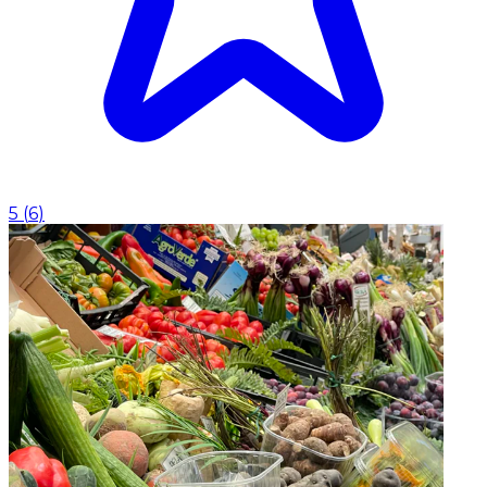
5
(
6
)