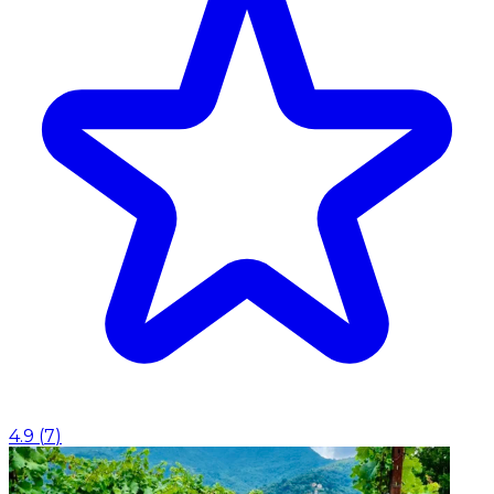
4.9
(
7
)