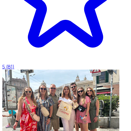
5
(
81
)