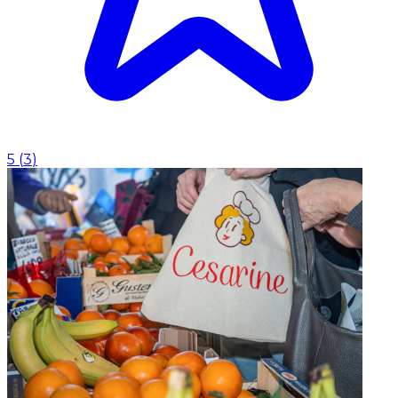
5
(
3
)