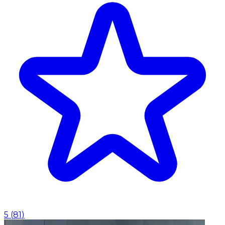
5
(
81
)