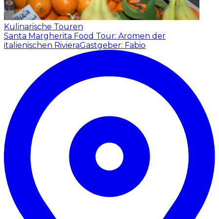
Kulinarische Touren
Santa Margherita Food Tour: Aromen der
italienischen Riviera
Gastgeber: Fabio