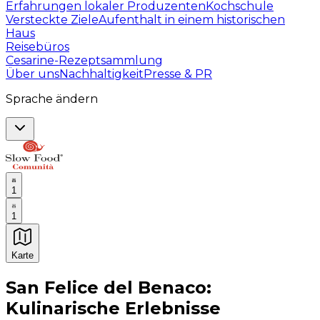
Erfahrungen lokaler Produzenten
Kochschule
Versteckte Ziele
Aufenthalt in einem historischen
Haus
Reisebüros
Cesarine-Rezeptsammlung
Über uns
Nachhaltigkeit
Presse & PR
Sprache ändern
1
1
Karte
Unvergessliche kulinarische Erlebnisse: Gastronomis
San Felice del Benaco:
Kulinarische Erlebnisse