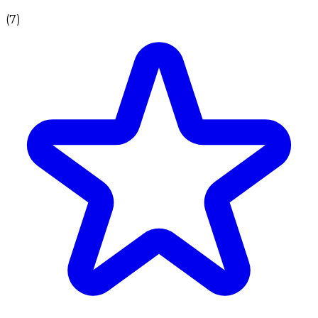
(
7
)