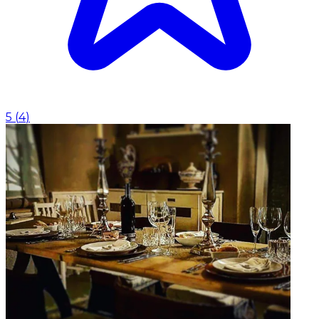
5
(
4
)