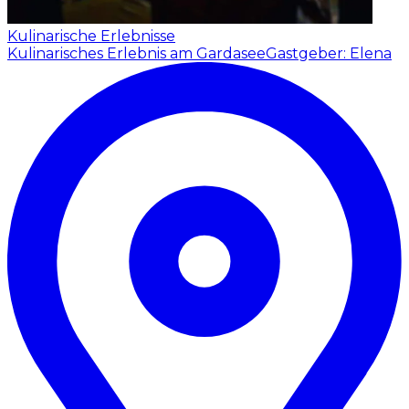
Kulinarische Erlebnisse
Kulinarisches Erlebnis am Gardasee
Gastgeber: Elena