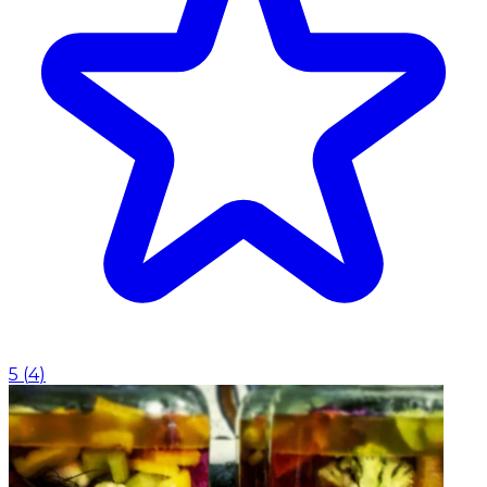
5
(
4
)