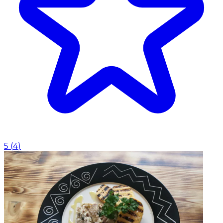
5
(
4
)