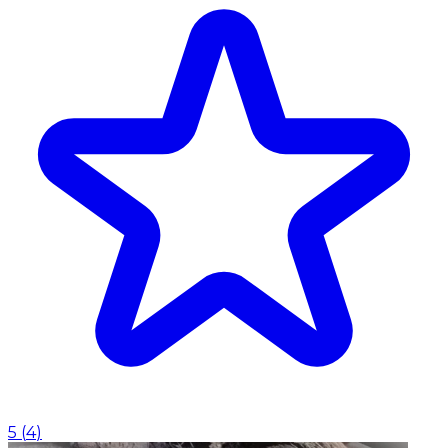
5
(
4
)