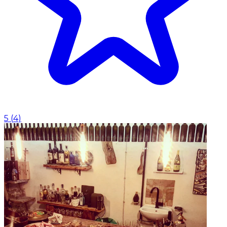
5
(
4
)