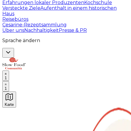
Erfahrungen lokaler Produzenten
Kochschule
Versteckte Ziele
Aufenthalt in einem historischen
Haus
Reisebüros
Cesarine-Rezeptsammlung
Über uns
Nachhaltigkeit
Presse & PR
Sprache ändern
1
1
Karte
Unvergessliche kulinarische Erlebnisse: Gastronomis