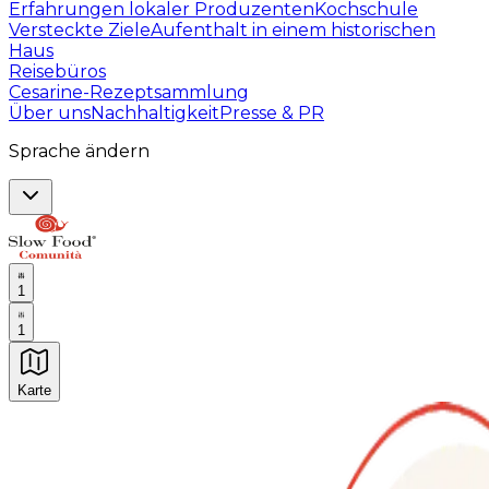
Erfahrungen lokaler Produzenten
Kochschule
Versteckte Ziele
Aufenthalt in einem historischen
Haus
Reisebüros
Cesarine-Rezeptsammlung
Über uns
Nachhaltigkeit
Presse & PR
Sprache ändern
1
1
Karte
Unvergessliche kulinarische Erlebnisse: Gastronomis