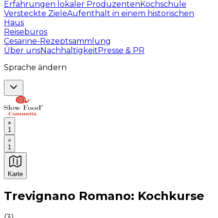
Erfahrungen lokaler Produzenten
Kochschule
Versteckte Ziele
Aufenthalt in einem historischen
Haus
Reisebüros
Cesarine-Rezeptsammlung
Über uns
Nachhaltigkeit
Presse & PR
Sprache ändern
1
1
Karte
Unvergessliche kulinarische Erlebnisse: Gastronomis
Trevignano Romano: Kochkurse
(
3
)