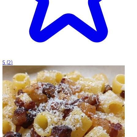
5
(
2
)