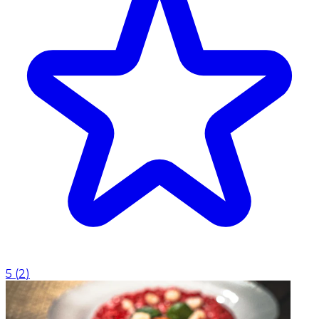
5
(
2
)