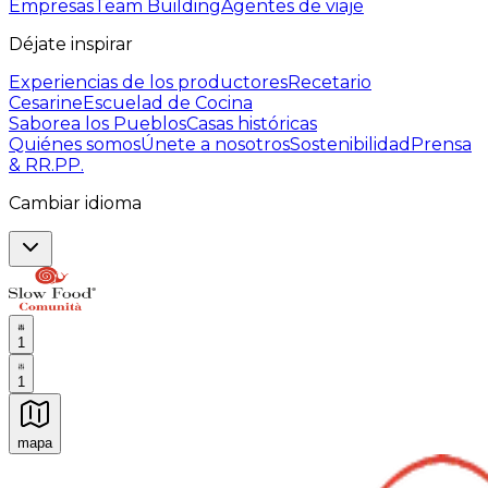
Empresas
Team Building
Agentes de viaje
Déjate inspirar
Experiencias de los productores
Recetario
Cesarine
Escuelad de Cocina
Saborea los Pueblos
Casas históricas
Quiénes somos
Únete a nosotros
Sostenibilidad
Prensa
& RR.PP.
Cambiar idioma
1
1
mapa
Experiencias culinarias inolvidables: Experiencias gast