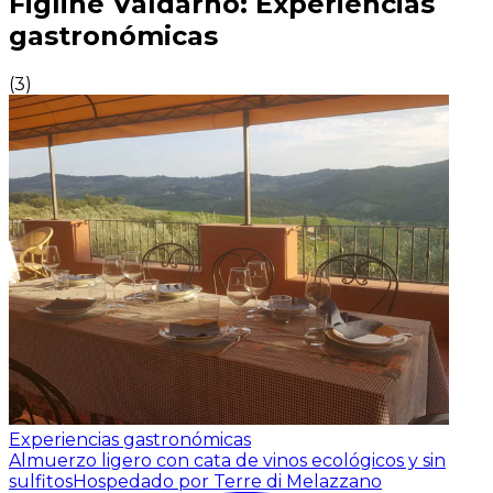
Figline Valdarno: Experiencias
gastronómicas
(
3
)
Experiencias gastronómicas
Almuerzo ligero con cata de vinos ecológicos y sin
sulfitos
Hospedado por Terre di Melazzano