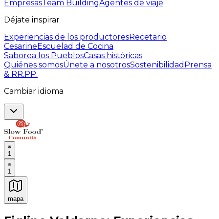
Empresas
Team Building
Agentes de viaje
Déjate inspirar
Experiencias de los productores
Recetario
Cesarine
Escuelad de Cocina
Saborea los Pueblos
Casas históricas
Quiénes somos
Únete a nosotros
Sostenibilidad
Prensa
& RR.PP.
Cambiar idioma
1
1
mapa
Experiencias culinarias inolvidables: Experiencias gast