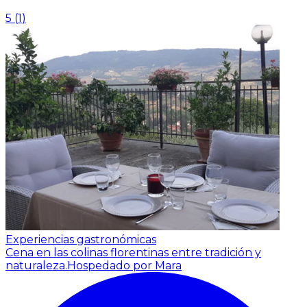
5
(
1
)
Experiencias gastronómicas
Cena en las colinas florentinas entre tradición y
naturaleza.
Hospedado por Mara