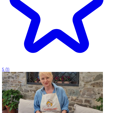
5
(
1
)