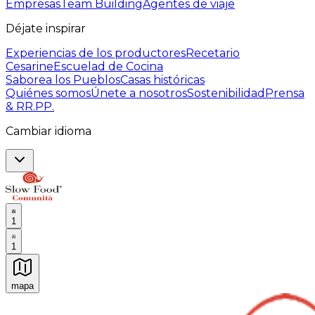
Empresas
Team Building
Agentes de viaje
Déjate inspirar
Experiencias de los productores
Recetario
Cesarine
Escuelad de Cocina
Saborea los Pueblos
Casas históricas
Quiénes somos
Únete a nosotros
Sostenibilidad
Prensa
& RR.PP.
Cambiar idioma
1
1
mapa
Experiencias culinarias inolvidables: Experiencias gast