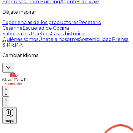
Empresas
Team Building
Agentes de viaje
Déjate inspirar
Experiencias de los productores
Recetario
Cesarine
Escuelad de Cocina
Saborea los Pueblos
Casas históricas
Quiénes somos
Únete a nosotros
Sostenibilidad
Prensa
& RR.PP.
Cambiar idioma
1
1
mapa
Experiencias culinarias inolvidables: Experiencias gast