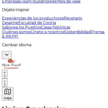
Empresas
Team Building
Agentes de viaje
Déjate inspirar
Experiencias de los productores
Recetario
Cesarine
Escuelad de Cocina
Saborea los Pueblos
Casas históricas
Quiénes somos
Únete a nosotros
Sostenibilidad
Prensa
& RR.PP.
Cambiar idioma
1
1
mapa
Experiencias culinarias inolvidables: Experiencias gast