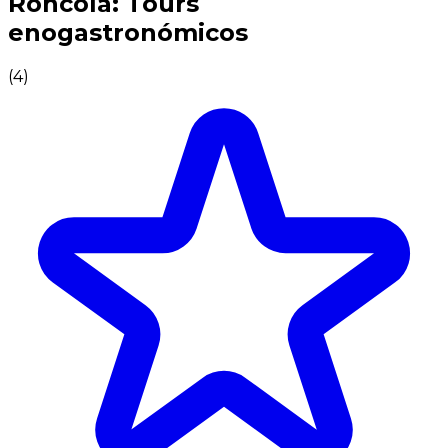
Roncola: Tours
enogastronómicos
(
4
)