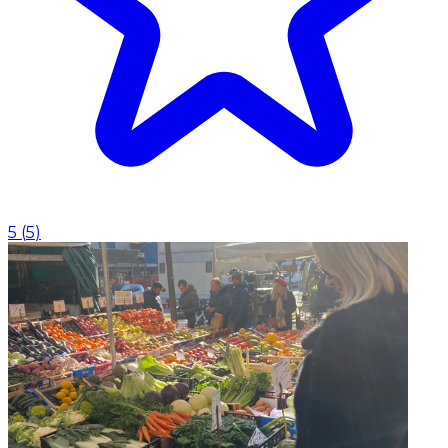
5
(
5
)