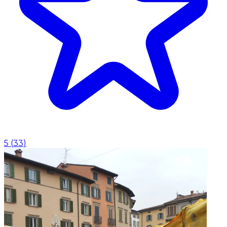
5
(
33
)