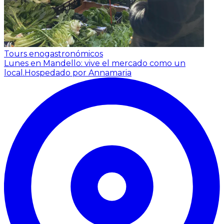
Tours enogastronómicos
Lunes en Mandello: vive el mercado como un
local.
Hospedado por Annamaria