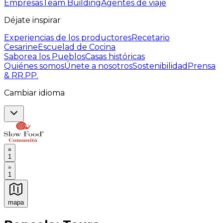
Empresas
Team Building
Agentes de viaje
Déjate inspirar
Experiencias de los productores
Recetario
Cesarine
Escuelad de Cocina
Saborea los Pueblos
Casas históricas
Quiénes somos
Únete a nosotros
Sostenibilidad
Prensa
& RR.PP.
Cambiar idioma
1
1
mapa
Experiencias culinarias inolvidables: Experiencias gast