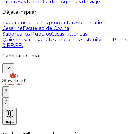
Empresas
Team Building
Agentes de viaje
Déjate inspirar
Experiencias de los productores
Recetario
Cesarine
Escuelad de Cocina
Saborea los Pueblos
Casas históricas
Quiénes somos
Únete a nosotros
Sostenibilidad
Prensa
& RR.PP.
Cambiar idioma
1
1
mapa
Experiencias culinarias inolvidables: Experiencias gast