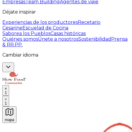
Empresas
Team Building
Agentes de viaje
Déjate inspirar
Experiencias de los productores
Recetario
Cesarine
Escuelad de Cocina
Saborea los Pueblos
Casas históricas
Quiénes somos
Únete a nosotros
Sostenibilidad
Prensa
& RR.PP.
Cambiar idioma
1
1
mapa
Experiencias culinarias inolvidables: Experiencias gast