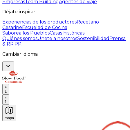
Empresas
Team Building
Agentes de viaje
Déjate inspirar
Experiencias de los productores
Recetario
Cesarine
Escuelad de Cocina
Saborea los Pueblos
Casas históricas
Quiénes somos
Únete a nosotros
Sostenibilidad
Prensa
& RR.PP.
Cambiar idioma
1
1
mapa
Experiencias culinarias inolvidables: Experiencias gast