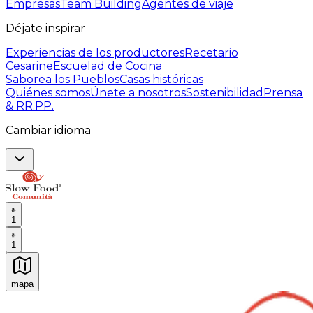
Empresas
Team Building
Agentes de viaje
Déjate inspirar
Experiencias de los productores
Recetario
Cesarine
Escuelad de Cocina
Saborea los Pueblos
Casas históricas
Quiénes somos
Únete a nosotros
Sostenibilidad
Prensa
& RR.PP.
Cambiar idioma
1
1
mapa
Experiencias culinarias inolvidables: Experiencias gast