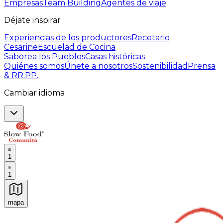
Empresas
Team Building
Agentes de viaje
Déjate inspirar
Experiencias de los productores
Recetario
Cesarine
Escuelad de Cocina
Saborea los Pueblos
Casas históricas
Quiénes somos
Únete a nosotros
Sostenibilidad
Prensa
& RR.PP.
Cambiar idioma
1
1
mapa
Experiencias culinarias inolvidables: Experiencias gast