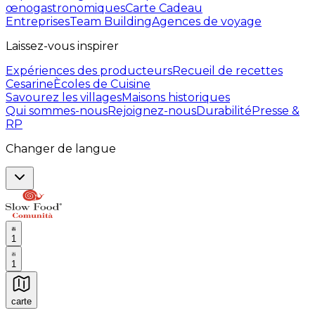
œnogastronomiques
Carte Cadeau
Entreprises
Team Building
Agences de voyage
Laissez-vous inspirer
Expériences des producteurs
Recueil de recettes
Cesarine
Ècoles de Cuisine
Savourez les villages
Maisons historiques
Qui sommes-nous
Rejoignez-nous
Durabilité
Presse &
RP
Changer de langue
1
1
carte