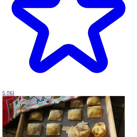
5
(
16
)