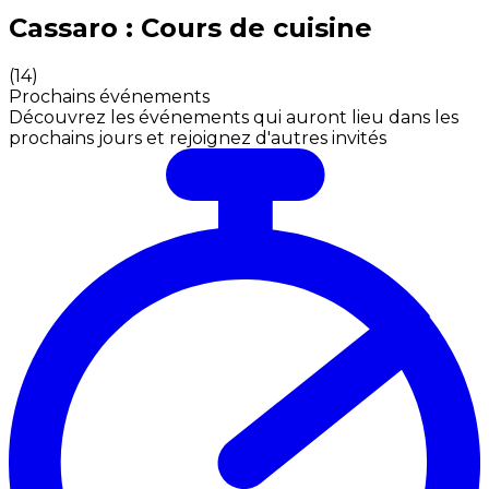
Expériences culinaires inoubliables : Expériences gas
Cassaro : Cours de cuisine
(
14
)
Prochains événements
Découvrez les événements qui auront lieu dans les
prochains jours et rejoignez d'autres invités