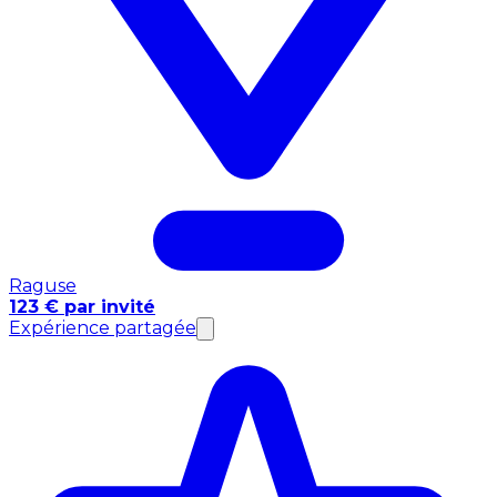
Raguse
123 € par invité
Expérience partagée