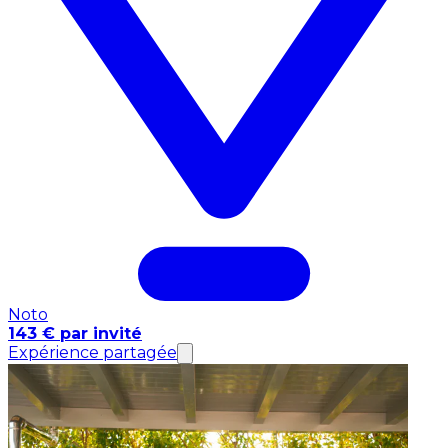
Noto
143 € par invité
Expérience partagée