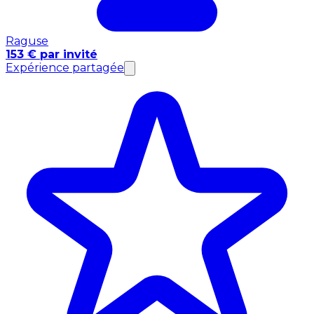
Raguse
153 € par invité
Expérience partagée