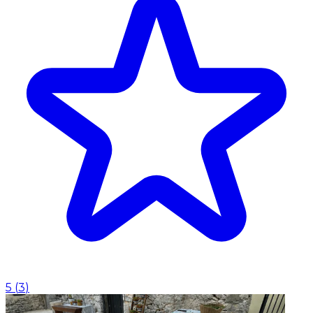
5
(
3
)