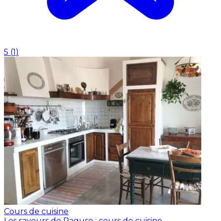
5
(
1
)
Cours de cuisine
Les saveurs de Raguse : cours de cuisine