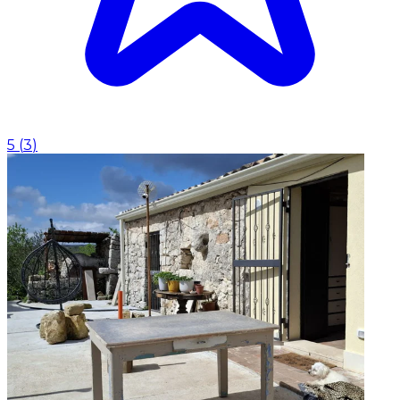
5
(
3
)