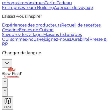
œnogastronomiques
Carte Cadeau
Entreprises
Team Building
Agences de voyage
Laissez-vous inspirer
Expériences des producteurs
Recueil de recettes
Cesarine
Ècoles de Cuisine
Savourez les villages
Maisons historiques
Qui sommes-nous
Rejoignez-nous
Durabilité
Presse &
RP
Changer de langue
1
1
carte