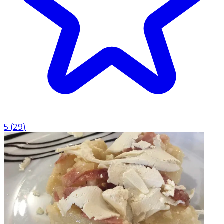
5
(
29
)