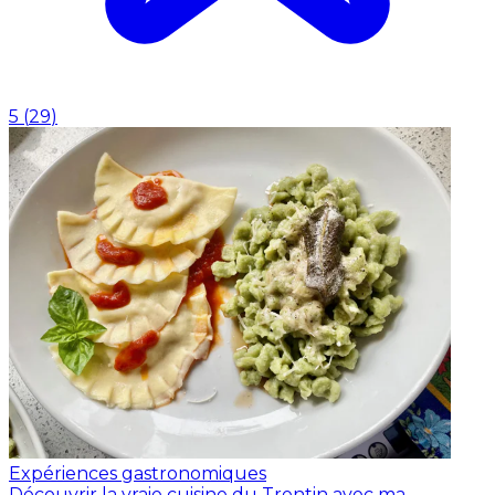
5
(
29
)
Expériences gastronomiques
Découvrir la vraie cuisine du Trentin avec ma