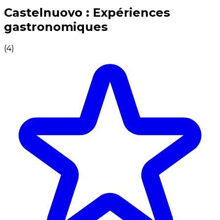
Expériences culinaires inoubliables : Expériences gas
Castelnuovo : Expériences
gastronomiques
(
4
)