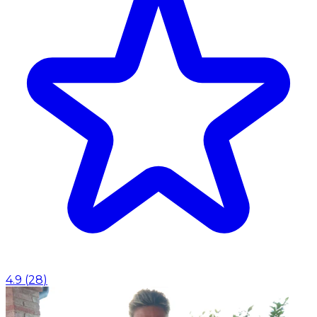
4.9
(
28
)