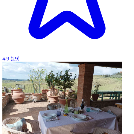
4.9
(
29
)