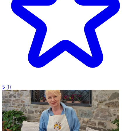
5
(
1
)