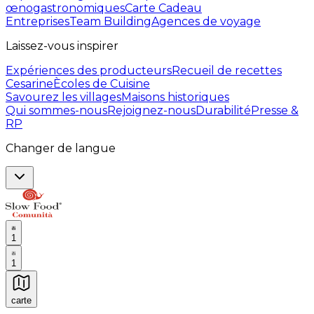
œnogastronomiques
Carte Cadeau
Entreprises
Team Building
Agences de voyage
Laissez-vous inspirer
Expériences des producteurs
Recueil de recettes
Cesarine
Ècoles de Cuisine
Savourez les villages
Maisons historiques
Qui sommes-nous
Rejoignez-nous
Durabilité
Presse &
RP
Changer de langue
1
1
carte