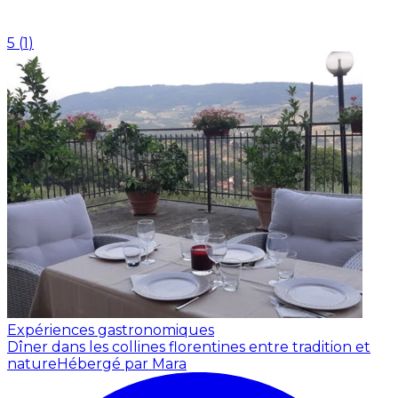
5
(
1
)
Expériences gastronomiques
Dîner dans les collines florentines entre tradition et
nature
Hébergé par Mara