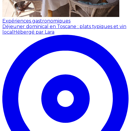
Expériences gastronomiques
Déjeuner dominical en Toscane : plats typiques et vin
local
Hébergé par Lara