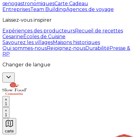
œnogastronomiques
Carte Cadeau
Entreprises
Team Building
Agences de voyage
Laissez-vous inspirer
Expériences des producteurs
Recueil de recettes
Cesarine
Ècoles de Cuisine
Savourez les villages
Maisons historiques
Qui sommes-nous
Rejoignez-nous
Durabilité
Presse &
RP
Changer de langue
1
1
carte
Expériences culinaires inoubliables : Expériences gas