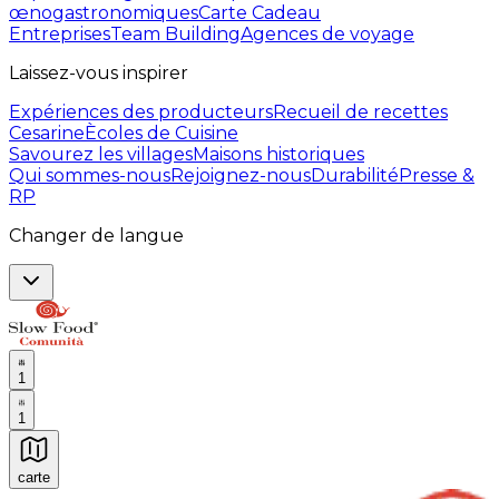
œnogastronomiques
Carte Cadeau
Entreprises
Team Building
Agences de voyage
Laissez-vous inspirer
Expériences des producteurs
Recueil de recettes
Cesarine
Ècoles de Cuisine
Savourez les villages
Maisons historiques
Qui sommes-nous
Rejoignez-nous
Durabilité
Presse &
RP
Changer de langue
1
1
carte
Expériences culinaires inoubliables : Expériences gas