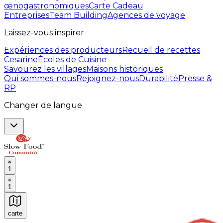
œnogastronomiques
Carte Cadeau
Entreprises
Team Building
Agences de voyage
Laissez-vous inspirer
Expériences des producteurs
Recueil de recettes
Cesarine
Ècoles de Cuisine
Savourez les villages
Maisons historiques
Qui sommes-nous
Rejoignez-nous
Durabilité
Presse &
RP
Changer de langue
1
1
carte
Expériences culinaires inoubliables : Expériences gas