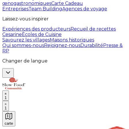
œnogastronomiques
Carte Cadeau
Entreprises
Team Building
Agences de voyage
Laissez-vous inspirer
Expériences des producteurs
Recueil de recettes
Cesarine
Ècoles de Cuisine
Savourez les villages
Maisons historiques
Qui sommes-nous
Rejoignez-nous
Durabilité
Presse &
RP
Changer de langue
1
1
carte
Expériences culinaires inoubliables : Expériences gas