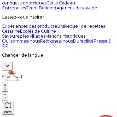
œnogastronomiques
Carte Cadeau
Entreprises
Team Building
Agences de voyage
Laissez-vous inspirer
Expériences des producteurs
Recueil de recettes
Cesarine
Ècoles de Cuisine
Savourez les villages
Maisons historiques
Qui sommes-nous
Rejoignez-nous
Durabilité
Presse &
RP
Changer de langue
1
1
carte
Expériences culinaires inoubliables : Expériences gas