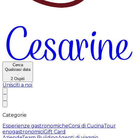
Cerca
Qualsiasi data
·
2
Ospiti
Unisciti a noi
Categorie
Esperienze gastronomiche
Corsi di Cucina
Tour
enogastronomici
Gift Card
Aziende
Team Building
Agenti di viaggio