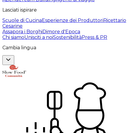
Lasciati ispirare
Scuole di Cucina
Esperienze dei Produttori
Ricettario
Cesarine
Assapora i Borghi
Dimore d'Epoca
Chi siamo
Unisciti a noi
Sostenibilità
Press & PR
Cambia lingua