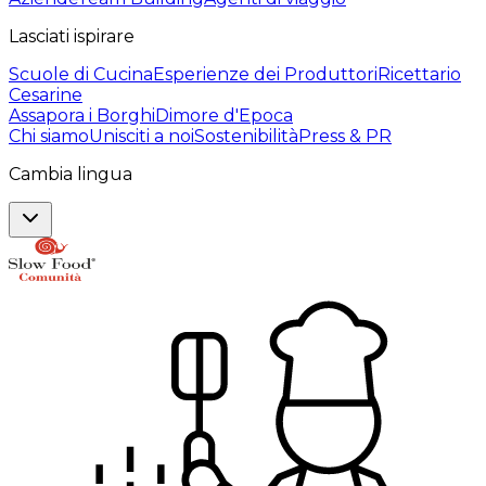
Lasciati ispirare
Scuole di Cucina
Esperienze dei Produttori
Ricettario
Cesarine
Assapora i Borghi
Dimore d'Epoca
Chi siamo
Unisciti a noi
Sostenibilità
Press & PR
Cambia lingua