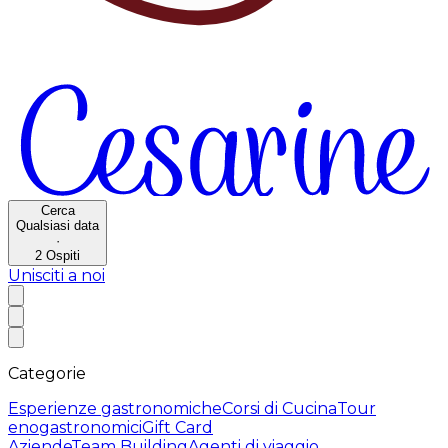
Cerca
Qualsiasi data
·
2
Ospiti
Unisciti a noi
Categorie
Esperienze gastronomiche
Corsi di Cucina
Tour
enogastronomici
Gift Card
Aziende
Team Building
Agenti di viaggio