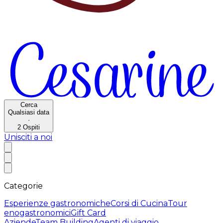
Cerca
Qualsiasi data
·
2
Ospiti
Unisciti a noi
Categorie
Esperienze gastronomiche
Corsi di Cucina
Tour
enogastronomici
Gift Card
Aziende
Team Building
Agenti di viaggio