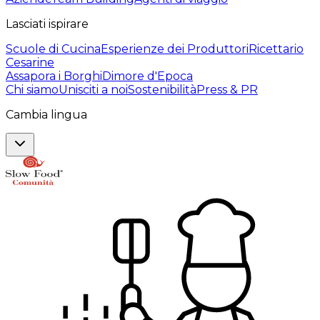
Lasciati ispirare
Scuole di Cucina
Esperienze dei Produttori
Ricettario
Cesarine
Assapora i Borghi
Dimore d'Epoca
Chi siamo
Unisciti a noi
Sostenibilità
Press & PR
Cambia lingua