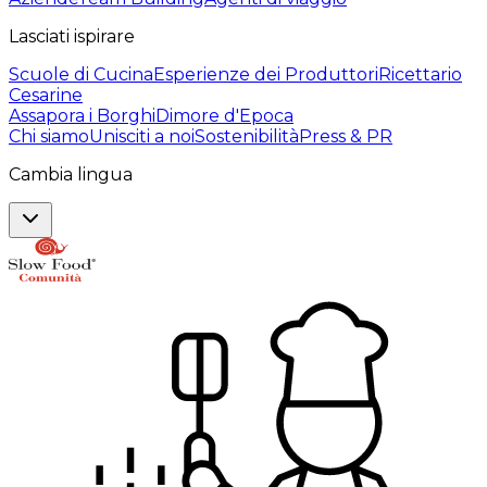
Lasciati ispirare
Scuole di Cucina
Esperienze dei Produttori
Ricettario
Cesarine
Assapora i Borghi
Dimore d'Epoca
Chi siamo
Unisciti a noi
Sostenibilità
Press & PR
Cambia lingua