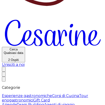
Cerca
Qualsiasi data
·
2
Ospiti
Unisciti a noi
Categorie
Esperienze gastronomiche
Corsi di Cucina
Tour
enogastronomici
Gift Card
Aziende
Team Building
Agenti di viaggio