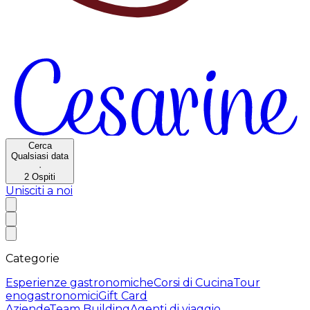
Cerca
Qualsiasi data
·
2
Ospiti
Unisciti a noi
Categorie
Esperienze gastronomiche
Corsi di Cucina
Tour
enogastronomici
Gift Card
Aziende
Team Building
Agenti di viaggio