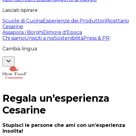
Lasciati ispirare
Scuole di Cucina
Esperienze dei Produttori
Ricettario
Cesarine
Assapora i Borghi
Dimore d'Epoca
Chi siamo
Unisciti a noi
Sostenibilità
Press & PR
Cambia lingua
Regala un’esperienza
Cesarine
Stupisci le persone che ami con un’esperienza
insolita!