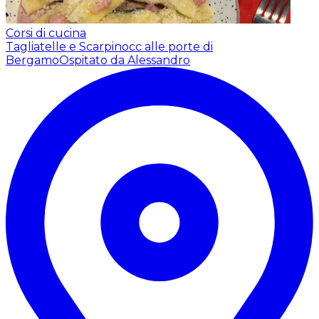
Corsi di cucina
Tagliatelle e Scarpinocc alle porte di
Bergamo
Ospitato da Alessandro