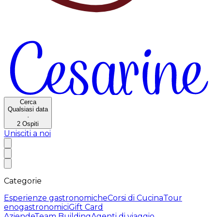
Cerca
Qualsiasi data
·
2
Ospiti
Unisciti a noi
Categorie
Esperienze gastronomiche
Corsi di Cucina
Tour
enogastronomici
Gift Card
Aziende
Team Building
Agenti di viaggio