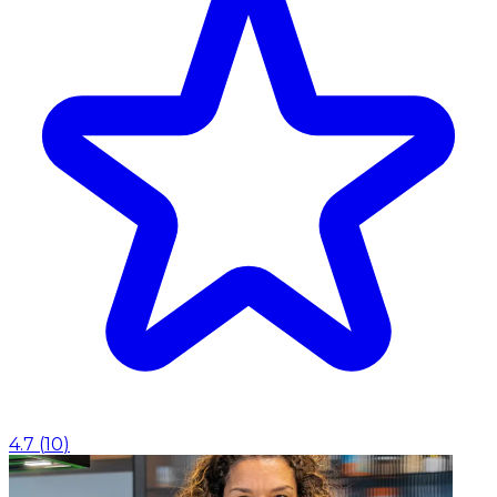
4.7
(
10
)