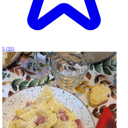
5
(
35
)