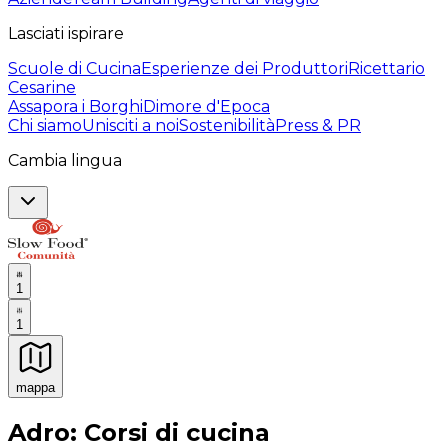
Lasciati ispirare
Scuole di Cucina
Esperienze dei Produttori
Ricettario
Cesarine
Assapora i Borghi
Dimore d'Epoca
Chi siamo
Unisciti a noi
Sostenibilità
Press & PR
Cambia lingua
1
1
mappa
Esperienze culinarie indimenticabili: Esperienze gastro
Adro: Corsi di cucina