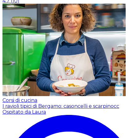
4.7
(
10
)
Corsi di cucina
I ravioli tipici di Bergamo: casoncelli e scarpinocc
Ospitato da Laura