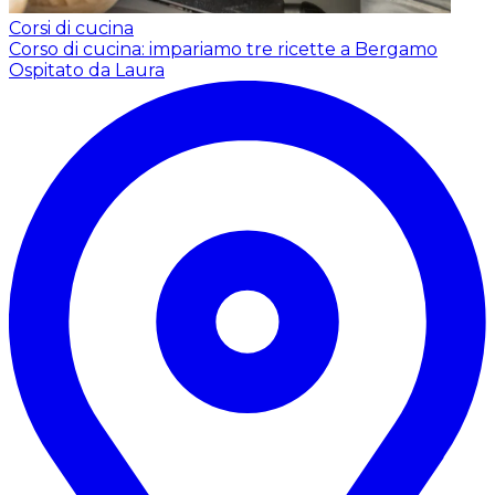
Corsi di cucina
Corso di cucina: impariamo tre ricette a Bergamo
Ospitato da Laura