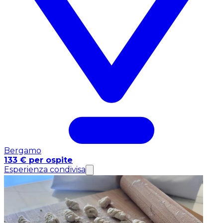
Bergamo
133 € per ospite
Esperienza condivisa