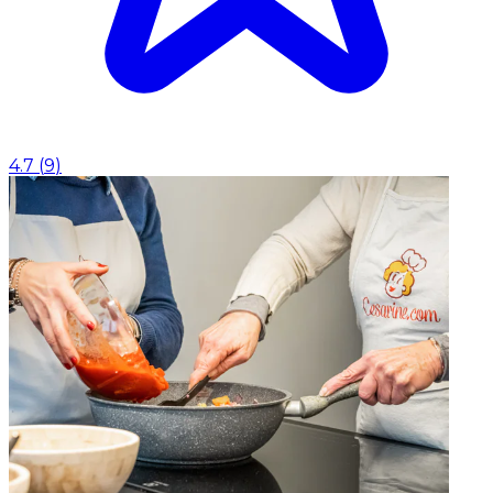
4.7
(
9
)