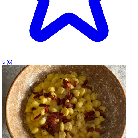
5
(
6
)