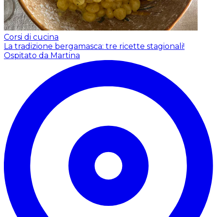
Corsi di cucina
La tradizione bergamasca: tre ricette stagionali!
Ospitato da Martina