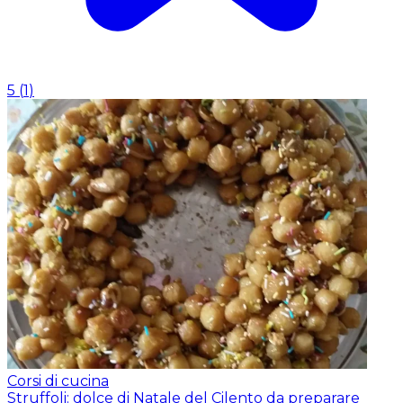
5
(
1
)
Corsi di cucina
Struffoli: dolce di Natale del Cilento da preparare