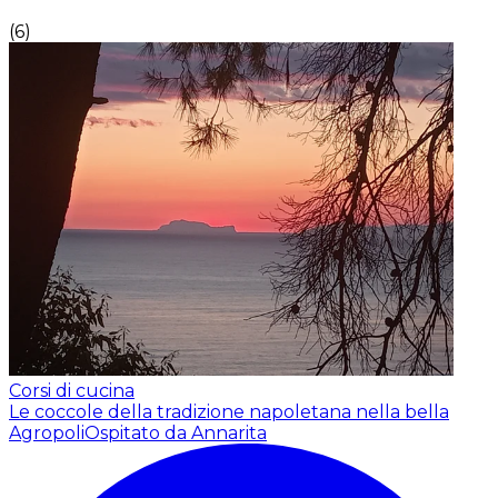
(
6
)
Corsi di cucina
Le coccole della tradizione napoletana nella bella
Agropoli
Ospitato da Annarita