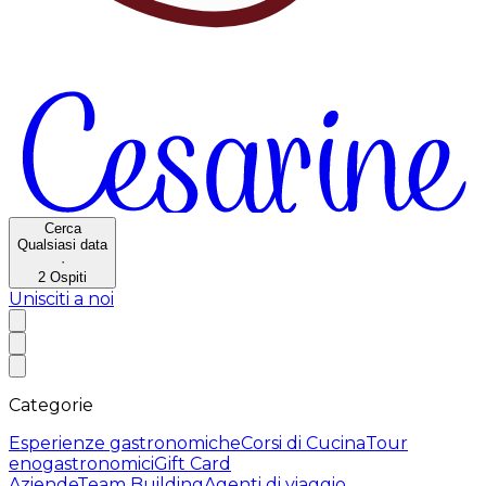
Cerca
Qualsiasi data
·
2
Ospiti
Unisciti a noi
Categorie
Esperienze gastronomiche
Corsi di Cucina
Tour
enogastronomici
Gift Card
Aziende
Team Building
Agenti di viaggio