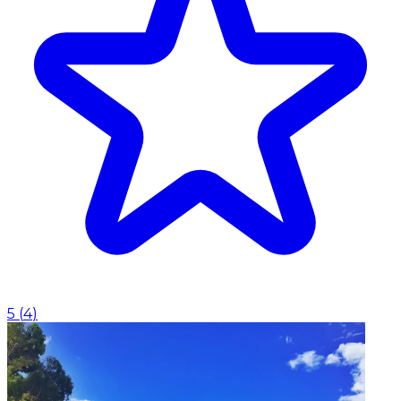
5
(
4
)