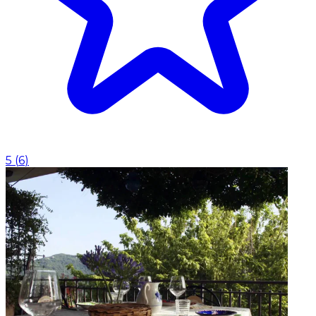
5
(
6
)