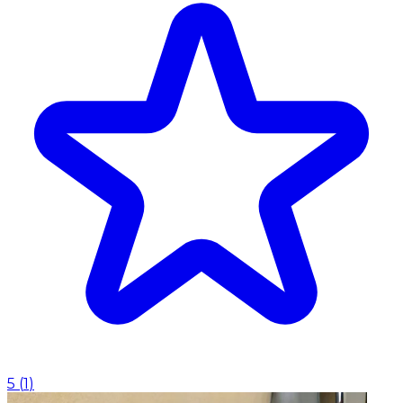
5
(
1
)