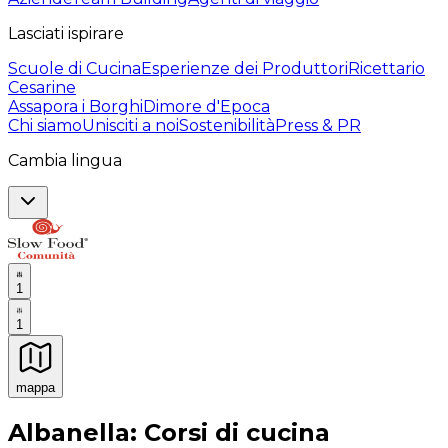
Lasciati ispirare
Scuole di Cucina
Esperienze dei Produttori
Ricettario
Cesarine
Assapora i Borghi
Dimore d'Epoca
Chi siamo
Unisciti a noi
Sostenibilità
Press & PR
Cambia lingua
1
1
mappa
Esperienze culinarie indimenticabili: Esperienze gastro
Albanella: Corsi di cucina