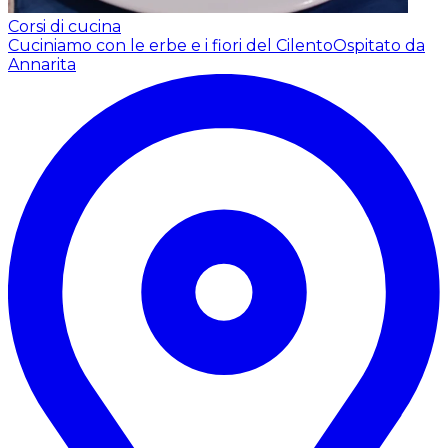
Corsi di cucina
Cuciniamo con le erbe e i fiori del Cilento
Ospitato da
Annarita