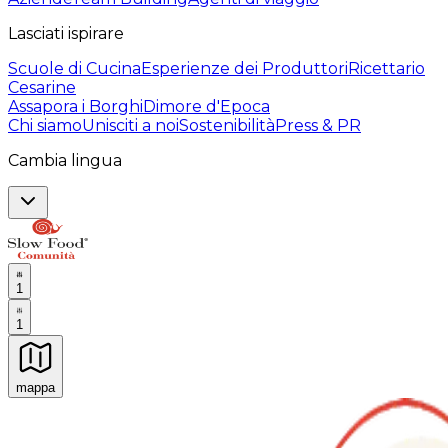
Lasciati ispirare
Scuole di Cucina
Esperienze dei Produttori
Ricettario
Cesarine
Assapora i Borghi
Dimore d'Epoca
Chi siamo
Unisciti a noi
Sostenibilità
Press & PR
Cambia lingua
1
1
mappa
Esperienze culinarie indimenticabili: Esperienze gastro