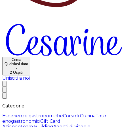
Cerca
Qualsiasi data
·
2
Ospiti
Unisciti a noi
Categorie
Esperienze gastronomiche
Corsi di Cucina
Tour
enogastronomici
Gift Card
Aziende
Team Building
Agenti di viaggio