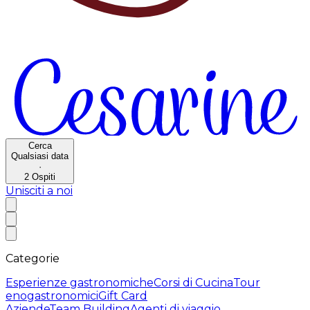
Cerca
Qualsiasi data
·
2
Ospiti
Unisciti a noi
Categorie
Esperienze gastronomiche
Corsi di Cucina
Tour
enogastronomici
Gift Card
Aziende
Team Building
Agenti di viaggio