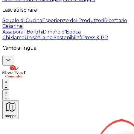
Lasciati ispirare
Scuole di Cucina
Esperienze dei Produttori
Ricettario
Cesarine
Assapora i Borghi
Dimore d'Epoca
Chi siamo
Unisciti a noi
Sostenibilità
Press & PR
Cambia lingua
1
1
mappa
Esperienze culinarie indimenticabili: Esperienze gastro