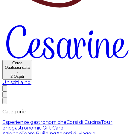
Cerca
Qualsiasi data
·
2
Ospiti
Unisciti a noi
Categorie
Esperienze gastronomiche
Corsi di Cucina
Tour
enogastronomici
Gift Card
Aziende
Team Building
Agenti di viaggio