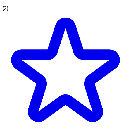
(
2
)