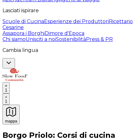
Lasciati ispirare
Scuole di Cucina
Esperienze dei Produttori
Ricettario
Cesarine
Assapora i Borghi
Dimore d'Epoca
Chi siamo
Unisciti a noi
Sostenibilità
Press & PR
Cambia lingua
1
1
mappa
Esperienze culinarie indimenticabili: Esperienze gastro
Borgo Priolo: Corsi di cucina