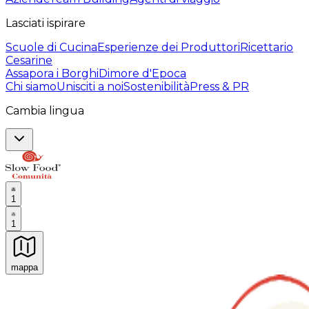
Lasciati ispirare
Scuole di Cucina
Esperienze dei Produttori
Ricettario
Cesarine
Assapora i Borghi
Dimore d'Epoca
Chi siamo
Unisciti a noi
Sostenibilità
Press & PR
Cambia lingua
1
1
mappa
Esperienze culinarie indimenticabili: Esperienze gastro