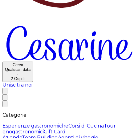
Cerca
Qualsiasi data
·
2
Ospiti
Unisciti a noi
Categorie
Esperienze gastronomiche
Corsi di Cucina
Tour
enogastronomici
Gift Card
Aziende
Team Building
Agenti di viaggio