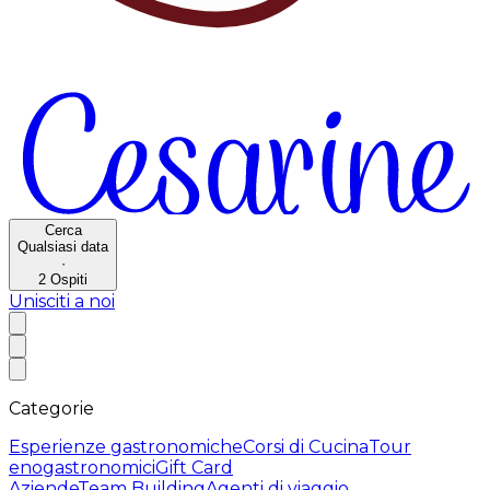
Cerca
Qualsiasi data
·
2
Ospiti
Unisciti a noi
Categorie
Esperienze gastronomiche
Corsi di Cucina
Tour
enogastronomici
Gift Card
Aziende
Team Building
Agenti di viaggio