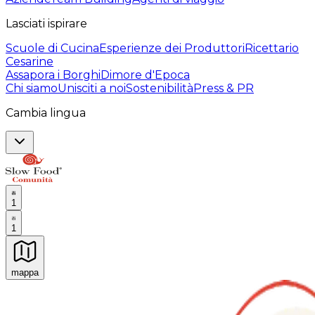
Lasciati ispirare
Scuole di Cucina
Esperienze dei Produttori
Ricettario
Cesarine
Assapora i Borghi
Dimore d'Epoca
Chi siamo
Unisciti a noi
Sostenibilità
Press & PR
Cambia lingua
1
1
mappa
Esperienze culinarie indimenticabili: Esperienze gastro