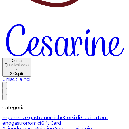
Cerca
Qualsiasi data
·
2
Ospiti
Unisciti a noi
Categorie
Esperienze gastronomiche
Corsi di Cucina
Tour
enogastronomici
Gift Card
Aziende
Team Building
Agenti di viaggio