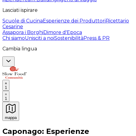
Lasciati ispirare
Scuole di Cucina
Esperienze dei Produttori
Ricettario
Cesarine
Assapora i Borghi
Dimore d'Epoca
Chi siamo
Unisciti a noi
Sostenibilità
Press & PR
Cambia lingua
1
1
mappa
Esperienze culinarie indimenticabili: Esperienze gastro
Caponago: Esperienze