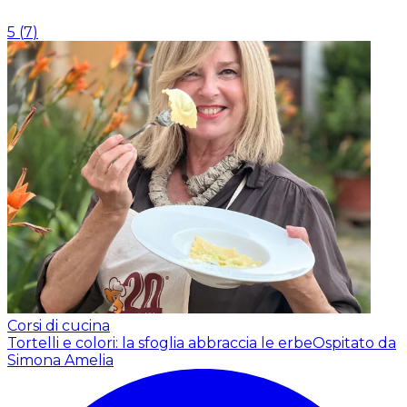
5
(
7
)
Corsi di cucina
Tortelli e colori: la sfoglia abbraccia le erbe
Ospitato da
Simona Amelia