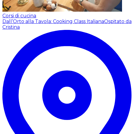
Corsi di cucina
Dall’Orto alla Tavola: Cooking Class Italiana
Ospitato da
Cristina