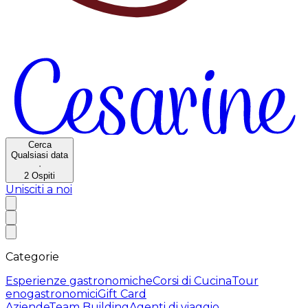
Cerca
Qualsiasi data
·
2
Ospiti
Unisciti a noi
Categorie
Esperienze gastronomiche
Corsi di Cucina
Tour
enogastronomici
Gift Card
Aziende
Team Building
Agenti di viaggio