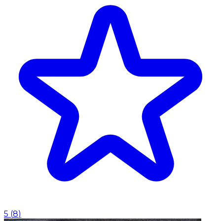
5
(
8
)