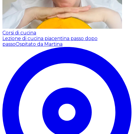
Corsi di cucina
Lezione di cucina piacentina passo dopo
passo
Ospitato da Martina