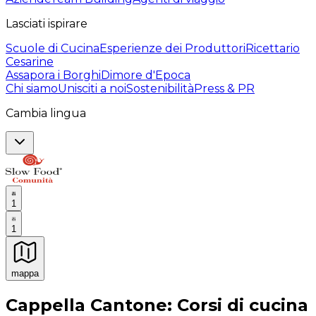
Lasciati ispirare
Scuole di Cucina
Esperienze dei Produttori
Ricettario
Cesarine
Assapora i Borghi
Dimore d'Epoca
Chi siamo
Unisciti a noi
Sostenibilità
Press & PR
Cambia lingua
1
1
mappa
Esperienze culinarie indimenticabili: Esperienze gastro
Cappella Cantone: Corsi di cucina