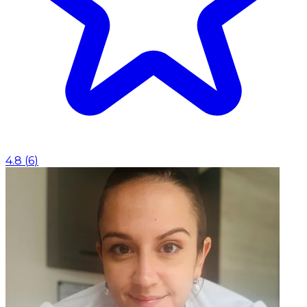
4.8
(
6
)