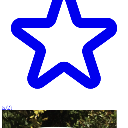
5
(
7
)