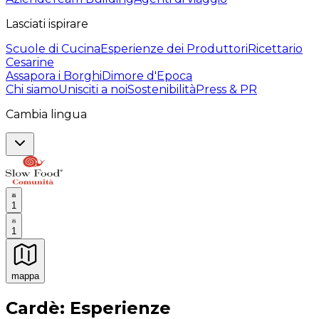
Lasciati ispirare
Scuole di Cucina
Esperienze dei Produttori
Ricettario
Cesarine
Assapora i Borghi
Dimore d'Epoca
Chi siamo
Unisciti a noi
Sostenibilità
Press & PR
Cambia lingua
1
1
mappa
Esperienze culinarie indimenticabili: Esperienze gastro
Cardè: Esperienze