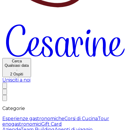
Cerca
Qualsiasi data
·
2
Ospiti
Unisciti a noi
Categorie
Esperienze gastronomiche
Corsi di Cucina
Tour
enogastronomici
Gift Card
Aziende
Team Building
Agenti di viaggio