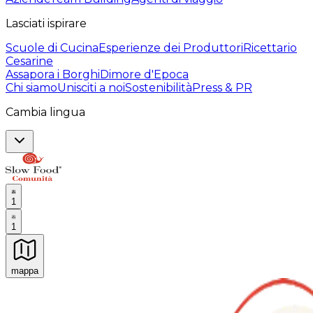
Lasciati ispirare
Scuole di Cucina
Esperienze dei Produttori
Ricettario
Cesarine
Assapora i Borghi
Dimore d'Epoca
Chi siamo
Unisciti a noi
Sostenibilità
Press & PR
Cambia lingua
1
1
mappa
Esperienze culinarie indimenticabili: Esperienze gastro