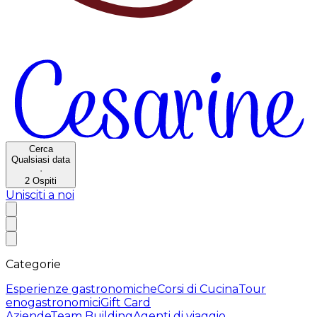
Cerca
Qualsiasi data
·
2
Ospiti
Unisciti a noi
Categorie
Esperienze gastronomiche
Corsi di Cucina
Tour
enogastronomici
Gift Card
Aziende
Team Building
Agenti di viaggio