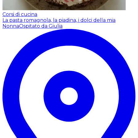
Corsi di cucina
La pasta romagnola, la piadina, i dolci della mia
Nonna
Ospitato da Giulia