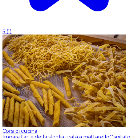
5
(
1
)
Corsi di cucina
Impara l'arte della sfoglia tirata a mattarello
Ospitato