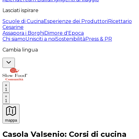
Lasciati ispirare
Scuole di Cucina
Esperienze dei Produttori
Ricettario
Cesarine
Assapora i Borghi
Dimore d'Epoca
Chi siamo
Unisciti a noi
Sostenibilità
Press & PR
Cambia lingua
1
1
mappa
Esperienze culinarie indimenticabili: Esperienze gastro
Casola Valsenio: Corsi di cucina