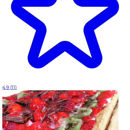
4.9
(
11
)