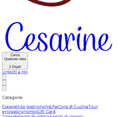
Cerca
Qualsiasi data
·
2
Ospiti
Unisciti a noi
Categorie
Esperienze gastronomiche
Corsi di Cucina
Tour
enogastronomici
Gift Card
Aziende
Team Building
Agenti di viaggio