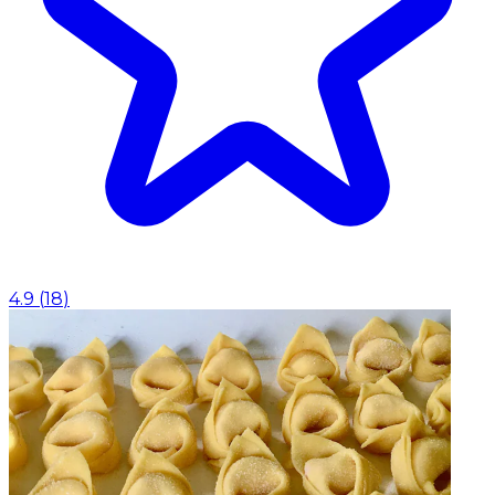
4.9
(
18
)