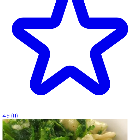
4.9
(
11
)