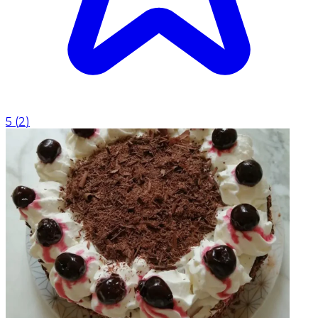
5
(
2
)