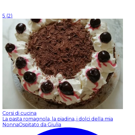
5
(
2
)
Corsi di cucina
La pasta romagnola, la piadina, i dolci della mia
Nonna
Ospitato da Giulia