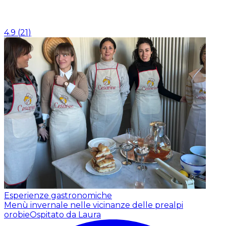
4.9
(
21
)
Esperienze gastronomiche
Menù invernale nelle vicinanze delle prealpi
orobie
Ospitato da Laura