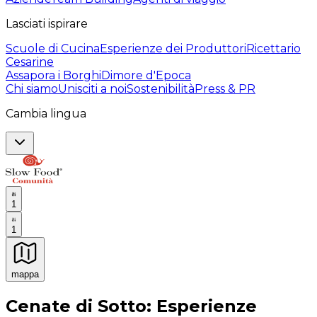
Lasciati ispirare
Scuole di Cucina
Esperienze dei Produttori
Ricettario
Cesarine
Assapora i Borghi
Dimore d'Epoca
Chi siamo
Unisciti a noi
Sostenibilità
Press & PR
Cambia lingua
1
1
mappa
Esperienze culinarie indimenticabili: Esperienze gastro
Cenate di Sotto: Esperienze