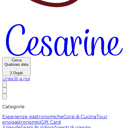
Cerca
Qualsiasi data
·
2
Ospiti
Unisciti a noi
Categorie
Esperienze gastronomiche
Corsi di Cucina
Tour
enogastronomici
Gift Card
Aziende
Team Building
Agenti di viaggio