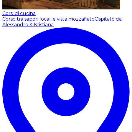
Corsi di cucina
Corso tra sapori locali e vista mozzafiato
Ospitato da
Alessandro & Kristiana