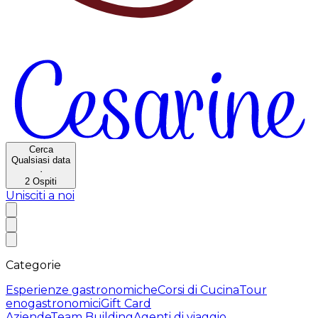
Cerca
Qualsiasi data
·
2
Ospiti
Unisciti a noi
Categorie
Esperienze gastronomiche
Corsi di Cucina
Tour
enogastronomici
Gift Card
Aziende
Team Building
Agenti di viaggio