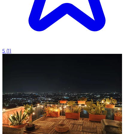
5
(
1
)