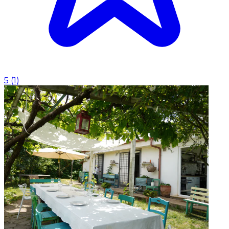
5
(
1
)