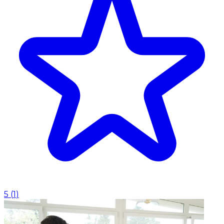
5
(
1
)