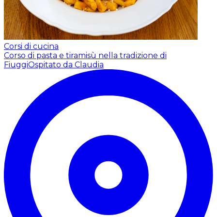
Corsi di cucina
Corso di pasta e tiramisù nella tradizione di
Fiuggi
Ospitato da Claudia