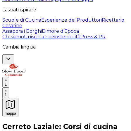
Lasciati ispirare
Scuole di Cucina
Esperienze dei Produttori
Ricettario
Cesarine
Assapora i Borghi
Dimore d'Epoca
Chi siamo
Unisciti a noi
Sostenibilità
Press & PR
Cambia lingua
1
1
mappa
Esperienze culinarie indimenticabili: Esperienze gastro
Cerreto Laziale: Corsi di cucina