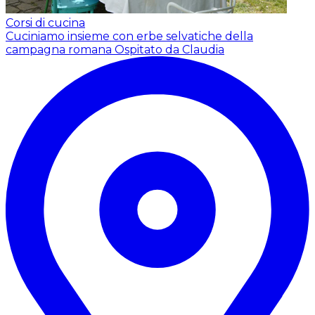
Corsi di cucina
Cuciniamo insieme con erbe selvatiche della
campagna romana
Ospitato da Claudia