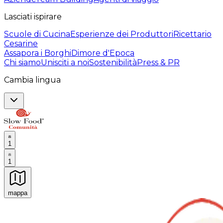
Lasciati ispirare
Scuole di Cucina
Esperienze dei Produttori
Ricettario
Cesarine
Assapora i Borghi
Dimore d'Epoca
Chi siamo
Unisciti a noi
Sostenibilità
Press & PR
Cambia lingua
1
1
mappa
Esperienze culinarie indimenticabili: Esperienze gastro