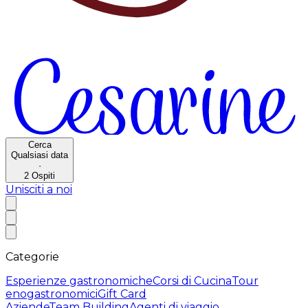
Cerca
Qualsiasi data
·
2
Ospiti
Unisciti a noi
Categorie
Esperienze gastronomiche
Corsi di Cucina
Tour
enogastronomici
Gift Card
Aziende
Team Building
Agenti di viaggio