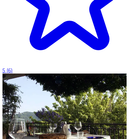
5
(
6
)