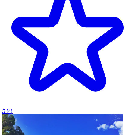
5
(
4
)