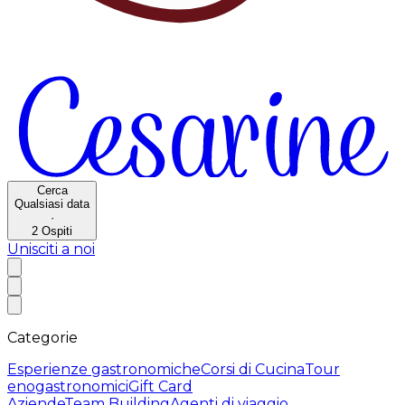
Cerca
Qualsiasi data
·
2
Ospiti
Unisciti a noi
Categorie
Esperienze gastronomiche
Corsi di Cucina
Tour
enogastronomici
Gift Card
Aziende
Team Building
Agenti di viaggio