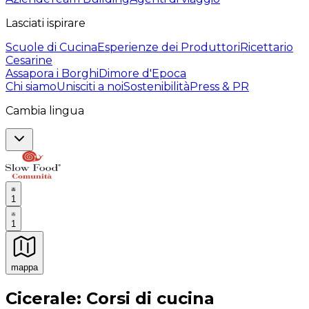
Lasciati ispirare
Scuole di Cucina
Esperienze dei Produttori
Ricettario
Cesarine
Assapora i Borghi
Dimore d'Epoca
Chi siamo
Unisciti a noi
Sostenibilità
Press & PR
Cambia lingua
1
1
mappa
Esperienze culinarie indimenticabili: Esperienze gastro
Cicerale: Corsi di cucina