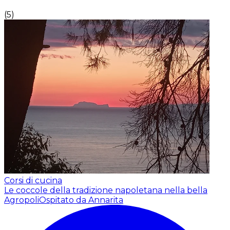
(
5
)
Corsi di cucina
Le coccole della tradizione napoletana nella bella
Agropoli
Ospitato da Annarita