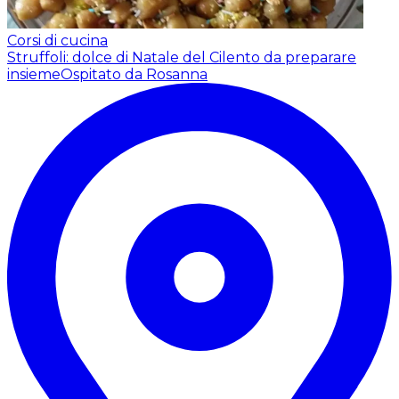
Corsi di cucina
Struffoli: dolce di Natale del Cilento da preparare
insieme
Ospitato da Rosanna