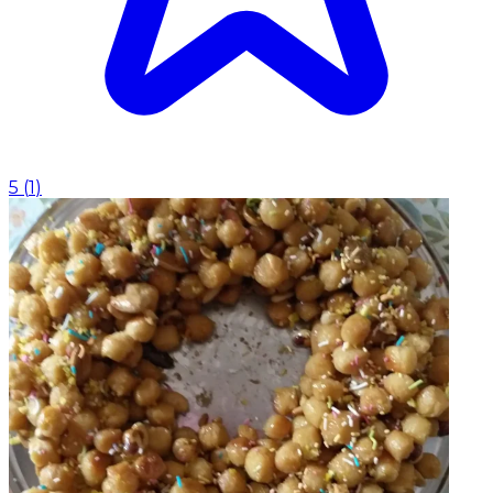
5
(
1
)